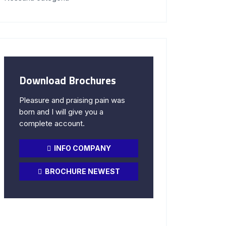
Download Brochures
Pleasure and praising pain was
born and I will give you a
complete account.
INFO COMPANY
BROCHURE NEWEST