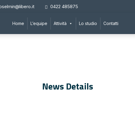
oselmin@libero.it
0422 485875
Home
L’equipe
Attività
Lo studio
Contatti
News Details