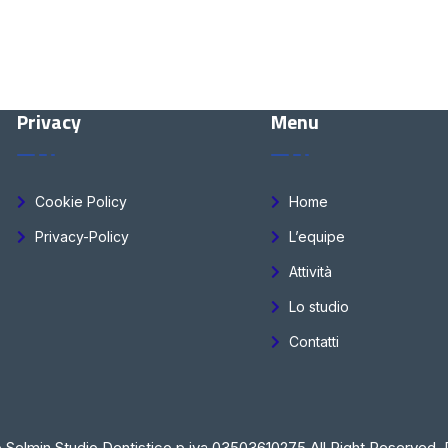
Privacy
Menu
Cookie Policy
Home
Privacy-Policy
L’equipe
Attività
Lo studio
Contatti
 Selmin Studio Dentistico p.iva 03503610275 All Right Reserved. 