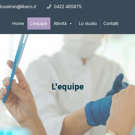
loselmin@libero.it
0422 485875
Home
L’equipe
Attività
Lo studio
Contatti
L'equipe