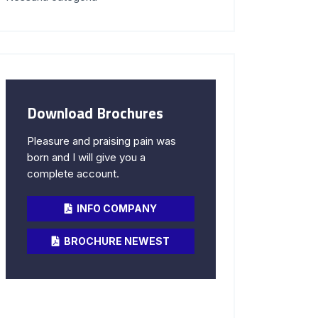
Download Brochures
Pleasure and praising pain was
born and I will give you a
complete account.
INFO COMPANY
BROCHURE NEWEST