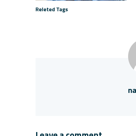
Releted Tags
na
Leave a comment