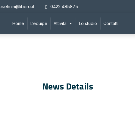
oselmin@libero.it
0422 485875
Home
L’equipe
Attività
Lo studio
Contatti
News Details