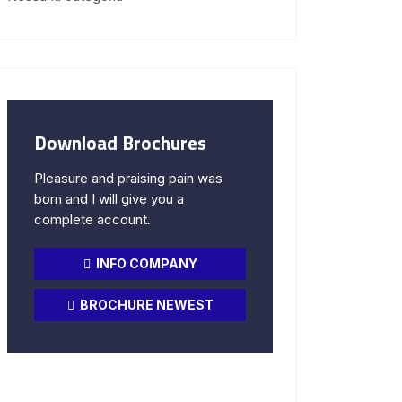
Download Brochures
Pleasure and praising pain was
born and I will give you a
complete account.
INFO COMPANY
BROCHURE NEWEST