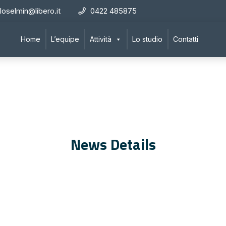
loselmin@libero.it
0422 485875
Home
L’equipe
Attività
Lo studio
Contatti
News Details