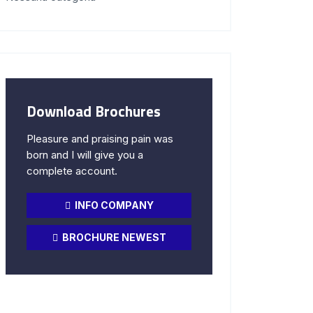
Download Brochures
Pleasure and praising pain was
born and I will give you a
complete account.
INFO COMPANY
BROCHURE NEWEST