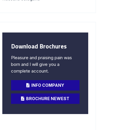
Download Brochures
Pleasure and praising pain was
born and I will give you a
complete account.
INFO COMPANY
BROCHURE NEWEST