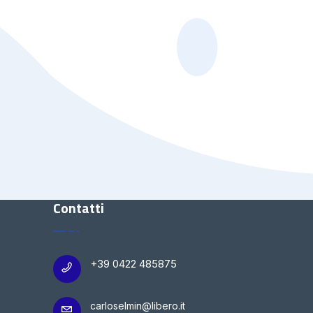
Contatti
+39 0422 485875
carloselmin@libero.it