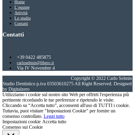
Home
L’equipe
Attività
Lo studio
Contatti
Contatti
+39 0422 485875
carloselmin@libero.it
Via IV Novembre 4
31059 Zero Branco, Treviso
Copyright © 2022 Carlo Selmin
Studio Dentistico p.iva 03503610275 All Right Reserved. Designed
by Digitalzero
Utilizziamo i cookie sul nostro sito Web per offrirti l'esperienza più
pertinente ricordando le tue preferenze e ripetendo le visite.
Cliccando su “Accetta tutto”, acconsenti all'uso di TUTTI i cookie.
Tuttavia, puoi visitare "Impostazioni Cookie" per fornire un
consenso controllato.
Leggi tutto
Impostazioni cookie
Accetta tutto
Consenso sui Cookie