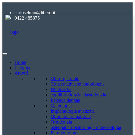
carloselmin@libero.it
0422 485875
Home
L’equipe
Attività
Chirurgia orale
Conservativa ed endodonzia
Dentosofia
equilibriodonzia elastodonzia
Estetica dentale
Gnatologia
Implantologia avanzata
Odontoiatria naturale
Ortodonzia
osteopatia-posturologia-chinesiologia
Parodontologia