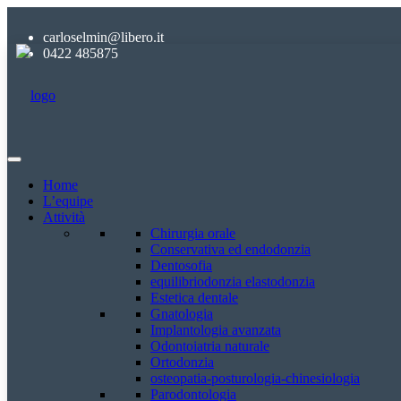
carloselmin@libero.it
0422 485875
Home
L’equipe
Attività
Chirurgia orale
Conservativa ed endodonzia
Dentosofia
equilibriodonzia elastodonzia
Estetica dentale
Gnatologia
Implantologia avanzata
Odontoiatria naturale
Ortodonzia
osteopatia-posturologia-chinesiologia
Parodontologia