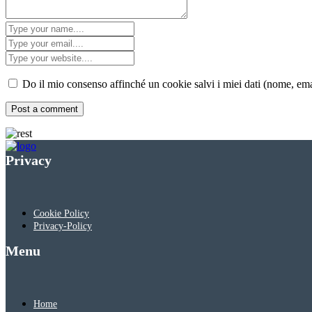
Do il mio consenso affinché un cookie salvi i miei dati (nome, em
Privacy
Cookie Policy
Privacy-Policy
Menu
Home