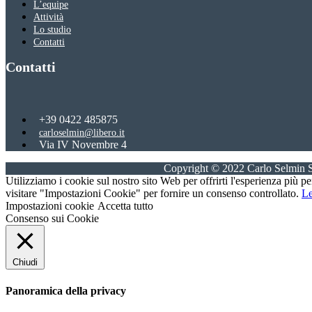
L’equipe
Attività
Lo studio
Contatti
Contatti
+39 0422 485875
carloselmin@libero.it
Via IV Novembre 4
31059 Zero Branco, Treviso
Copyright © 2022 Carlo Selmin S
Utilizziamo i cookie sul nostro sito Web per offrirti l'esperienza più p
visitare "Impostazioni Cookie" per fornire un consenso controllato.
Le
Impostazioni cookie
Accetta tutto
Consenso sui Cookie
Chiudi
Panoramica della privacy