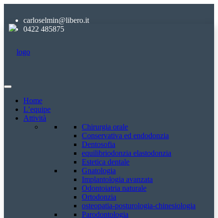
carloselmin@libero.it
0422 485875
Home
L’equipe
Attività
Chirurgia orale
Conservativa ed endodonzia
Dentosofia
equilibriodonzia elastodonzia
Estetica dentale
Gnatologia
Implantologia avanzata
Odontoiatria naturale
Ortodonzia
osteopatia-posturologia-chinesiologia
Parodontologia