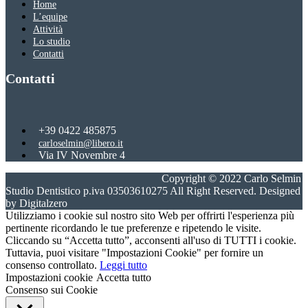
Home
L’equipe
Attività
Lo studio
Contatti
Contatti
+39 0422 485875
carloselmin@libero.it
Via IV Novembre 4
31059 Zero Branco, Treviso
Copyright © 2022 Carlo Selmin
Studio Dentistico p.iva 03503610275 All Right Reserved. Designed
by Digitalzero
Utilizziamo i cookie sul nostro sito Web per offrirti l'esperienza più
pertinente ricordando le tue preferenze e ripetendo le visite.
Cliccando su “Accetta tutto”, acconsenti all'uso di TUTTI i cookie.
Tuttavia, puoi visitare "Impostazioni Cookie" per fornire un
consenso controllato.
Leggi tutto
Impostazioni cookie
Accetta tutto
Consenso sui Cookie