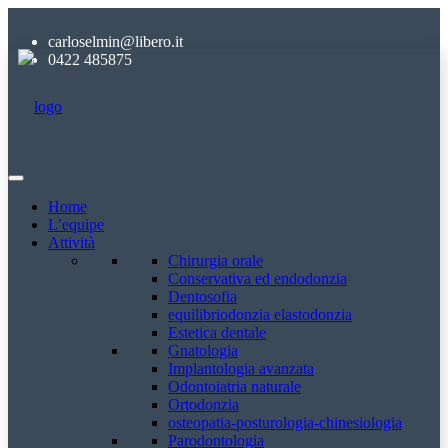
carloselmin@libero.it
0422 485875
Home
L’equipe
Attività
Chirurgia orale
Conservativa ed endodonzia
Dentosofia
equilibriodonzia elastodonzia
Estetica dentale
Gnatologia
Implantologia avanzata
Odontoiatria naturale
Ortodonzia
osteopatia-posturologia-chinesiologia
Parodontologia