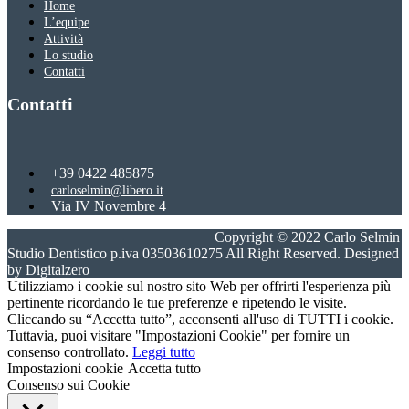
Home
L’equipe
Attività
Lo studio
Contatti
Contatti
+39 0422 485875
carloselmin@libero.it
Via IV Novembre 4
31059 Zero Branco, Treviso
Copyright © 2022 Carlo Selmin
Studio Dentistico p.iva 03503610275 All Right Reserved. Designed
by Digitalzero
Utilizziamo i cookie sul nostro sito Web per offrirti l'esperienza più
pertinente ricordando le tue preferenze e ripetendo le visite.
Cliccando su “Accetta tutto”, acconsenti all'uso di TUTTI i cookie.
Tuttavia, puoi visitare "Impostazioni Cookie" per fornire un
consenso controllato.
Leggi tutto
Impostazioni cookie
Accetta tutto
Consenso sui Cookie