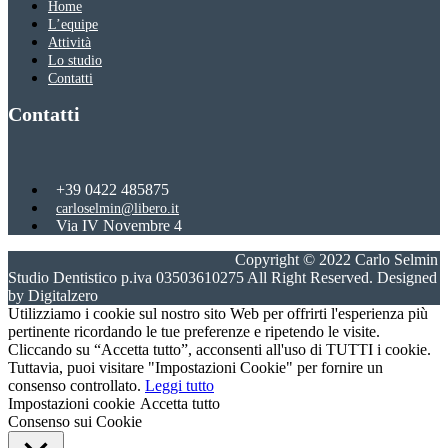
Home
L’equipe
Attività
Lo studio
Contatti
Contatti
+39 0422 485875
carloselmin@libero.it
Via IV Novembre 4
31059 Zero Branco, Treviso
Copyright © 2022 Carlo Selmin
Studio Dentistico p.iva 03503610275 All Right Reserved. Designed
by Digitalzero
Utilizziamo i cookie sul nostro sito Web per offrirti l'esperienza più
pertinente ricordando le tue preferenze e ripetendo le visite.
Cliccando su “Accetta tutto”, acconsenti all'uso di TUTTI i cookie.
Tuttavia, puoi visitare "Impostazioni Cookie" per fornire un
consenso controllato.
Leggi tutto
Impostazioni cookie
Accetta tutto
Consenso sui Cookie