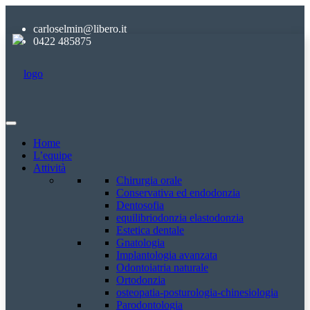
carloselmin@libero.it
0422 485875
Home
L’equipe
Attività
Chirurgia orale
Conservativa ed endodonzia
Dentosofia
equilibriodonzia elastodonzia
Estetica dentale
Gnatologia
Implantologia avanzata
Odontoiatria naturale
Ortodonzia
osteopatia-posturologia-chinesiologia
Parodontologia