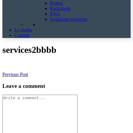
Protesi
Radiologia
RNO
Sedazione cosciente
Lo studio
Contatti
services2bbbb
Previous Post
Leave a comment