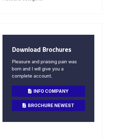
Download Brochures
Pleasure and praising pain was
born and I will give you a
complete account.
INFO COMPANY
BROCHURE NEWEST