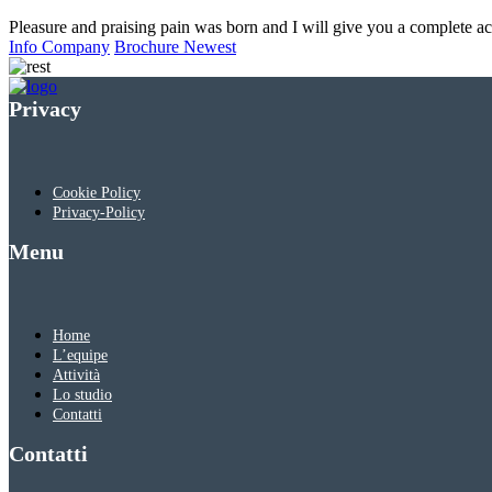
Pleasure and praising pain was born and I will give you a complete a
Info Company
Brochure Newest
Privacy
Cookie Policy
Privacy-Policy
Menu
Home
L’equipe
Attività
Lo studio
Contatti
Contatti