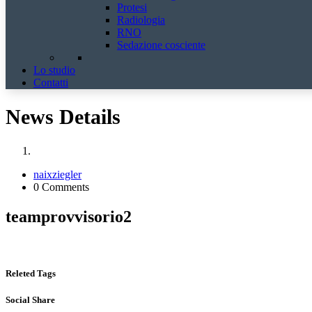
Protesi
Radiologia
RNO
Sedazione cosciente
Lo studio
Contatti
News Details
naixziegler
0 Comments
teamprovvisorio2
Releted Tags
Social Share