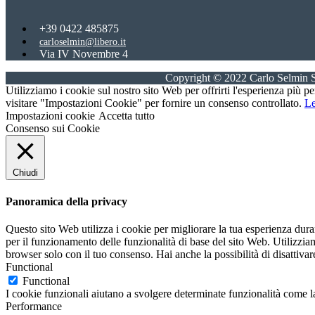
+39 0422 485875
carloselmin@libero.it
Via IV Novembre 4
31059 Zero Branco, Treviso
Copyright © 2022 Carlo Selmin S
Utilizziamo i cookie sul nostro sito Web per offrirti l'esperienza più p
visitare "Impostazioni Cookie" per fornire un consenso controllato.
Le
Impostazioni cookie
Accetta tutto
Consenso sui Cookie
Chiudi
Panoramica della privacy
Questo sito Web utilizza i cookie per migliorare la tua esperienza dur
per il funzionamento delle funzionalità di base del sito Web. Utilizzi
browser solo con il tuo consenso. Hai anche la possibilità di disattivar
Functional
Functional
I cookie funzionali aiutano a svolgere determinate funzionalità come la 
Performance