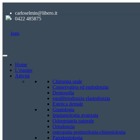
carloselmin@libero.it
0422 485875
Home
L’equipe
Attività
Chirurgia orale
Conservativa ed endodonzia
Dentosofia
equilibriodonzia elastodonzia
Estetica dentale
Gnatologia
Implantologia avanzata
Odontoiatria naturale
Ortodonzia
osteopatia-posturologia-chinesiologia
Parodontologia