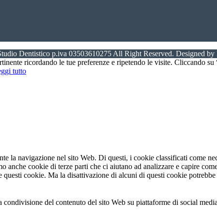
tudio Dentistico p.iva 03503610275 All Right Reserved. Designed by 
ertinente ricordando le tue preferenze e ripetendo le visite. Cliccando s
ggi tutto
ante la navigazione nel sito Web. Di questi, i cookie classificati come 
amo anche cookie di terze parti che ci aiutano ad analizzare e capire com
e questi cookie. Ma la disattivazione di alcuni di questi cookie potrebbe 
condivisione del contenuto del sito Web su piattaforme di social media, l